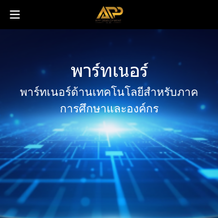
พ
า
ร์
ท
เ
น
อ
ร์
พาร์ทเนอร์ด้านเทคโนโลยีสำหรับภาค
การศึกษาและองค์กร