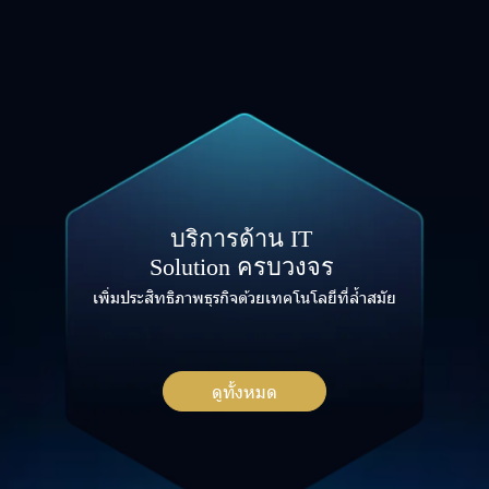
บ
ริ
ก
า
ร
ด้
า
น
I
T
S
o
l
u
t
i
o
n
ค
ร
บ
ว
ง
จ
ร
เ
พิ่
ม
ป
ร
ะ
สิ
ท
ธิ
ภ
า
พ
ธุ
ร
กิ
จ
ด้
ว
ย
เ
ท
ค
โ
น
โ
ล
ยี
ที่
ล้ำ
ส
มั
ย
ดูทั้งหมด