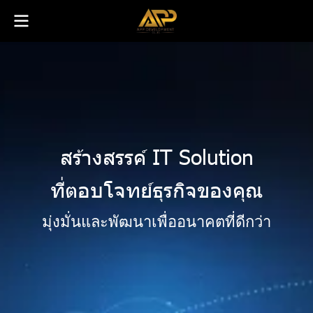
ส
ร้
า
ง
ส
ร
ร
ค์
I
T
S
o
l
u
t
i
o
n
ที่
ต
อ
บ
โ
จ
ท
ย์
ธุ
ร
กิ
จ
ข
อ
ง
คุ
ณ
มุ่งมั่นและพัฒนาเพื่ออนาคตที่ดีกว่า