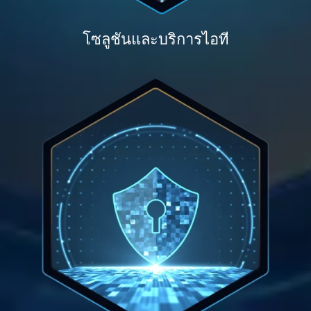
โซลูชันและบริการไอที